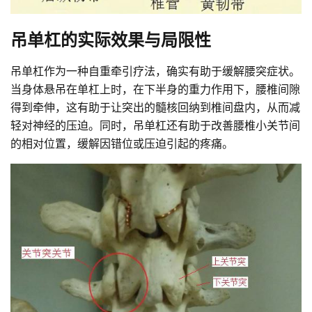
吊单杠的实际效果与局限性
吊单杠作为一种自重牵引疗法，确实有助于缓解腰突症状。
当身体悬吊在单杠上时，在下半身的重力作用下，腰椎间隙
得到牵伸，这有助于让突出的髓核回纳到椎间盘内，从而减
轻对神经的压迫。同时，吊单杠还有助于改善腰椎小关节间
的相对位置，缓解因错位或压迫引起的疼痛。