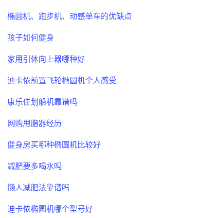
椭圆机、跑步机、动感单车的优缺点
孩子如何健身
家用引体向上器哪种好
迪卡侬前置飞轮椭圆机个人感受
康乐佳划船机靠谱吗
网购甩脂器经历
健身房买哪种椭圆机比较好
减肥要多喝水吗
懒人减肥法靠谱吗
迪卡侬椭圆机哪个型号好