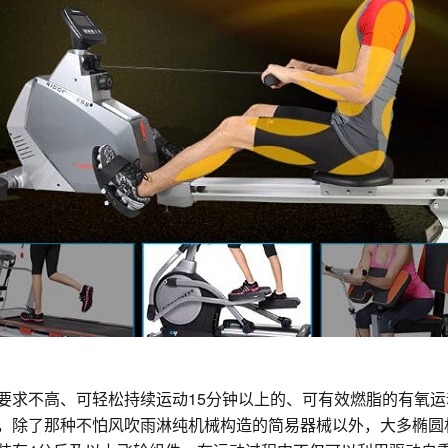
力要求不高、可轻松持续运动15分钟以上的、可有效燃脂的有氧
械，除了那种不怕风吹雨淋纯机械构造的简易器械以外，大多椭圆