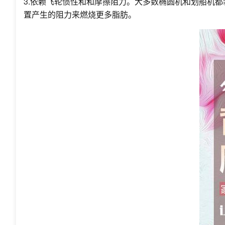
3.依赖飞轮惯性和和摩擦阻力。大多数椭圆机和划船机
置产生的阻力来燃烧更多脂肪。