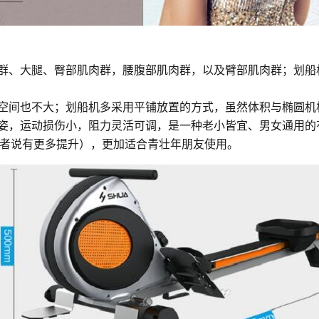
肉群、大腿、臀部肌肉群，腰腹部肌肉群，以及臂部肌肉群；划
用空间也不大；划船机多采用平铺放置的方式，虽然体积与椭圆
站姿，运动损伤小，阻力灵活可调，是一种老小皆宜、男女通用
者说有更多提升），更加适合青壮年朋友使用。