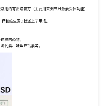
较常用的有雷洛昔芬（主要用来调节雌激素受体功能）
，钙和维生素D就派上了用场。
是这样的药物。
鱼降钙素、鲑鱼降钙素等。