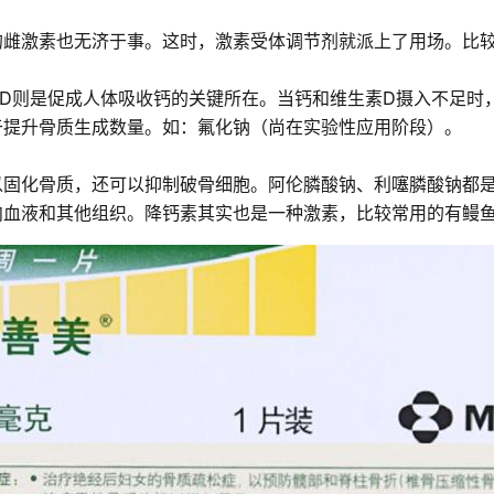
的雌激素也无济于事。这时，激素受体调节剂就派上了用场。比
素D则是促成人体吸收钙的关键所在。当钙和维生素D摄入不足时
于提升骨质生成数量。如：氟化钠（尚在实验性应用阶段）。
以固化骨质，还可以抑制破骨细胞。阿伦膦酸钠、利噻膦酸钠都
向血液和其他组织。降钙素其实也是一种激素，比较常用的有鳗