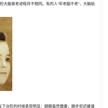
大脑衰老进程并不相同。有的人“年老脑不老”，大脑始
在下台阶的时候表现明显：腿脚虽然健康，脚步却迟缓谨