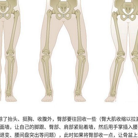
，除了抬头、挺胸、收腹外，臀部要往回收一些（臀大肌收缩以拉
面墙，让自己的脚跟、臀部、肩部紧贴着墙，然后用手掌插入腰
退变、腰间盘突出等问题），此时如果将臀部收一点，让骨盆上