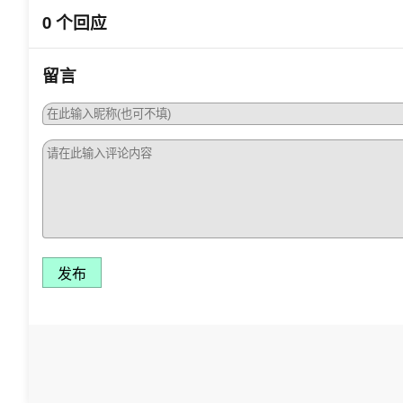
0 个回应
留言
发布