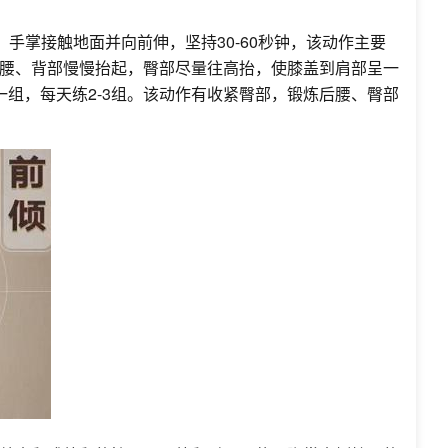
手掌接触地面并向前伸，坚持30-60秒钟，该动作主要
腰、背部慢慢抬起，臀部尽量往高抬，使膝盖到肩部呈一
一组，每天练2-3组。该动作有收紧臀部，锻炼后腰、臀部