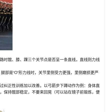
路时髋、膝、踝三个关节点是否呈一条直线，直线则力线
腿部是“O”形力线时，关节里侧受力更强，里侧磨损更严
过纠正性训练加以改善。以弓箭步下蹲动作为例：身体直
，保持髋部稳定，不要来回晃（可以站在镜子前锻炼，便