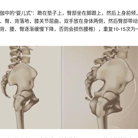
中的“婴儿式”：跪在垫子上，臀部坐在脚跟上，然后上身前倾，
、臀、背落地，膝关节屈曲，双手放在身体两侧，然后臀部带动
、腰、臀逐渐缓慢下降，否则会损伤腰椎），重复10-15次为